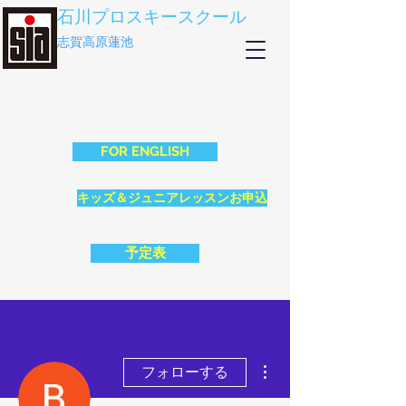
石川プロスキースクール
志賀高原蓮池
FOR ENGLISH
キッズ＆ジュニアレッスンお申込
予定表
その他
フォローする