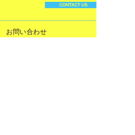
CONTACT US
お問い合わせ
TEL:
0269-34-2562
TEL:
026-226-
8918
（Off-season）
ishikawapss@gmail.com
アクセス
〒381-0401
​長野県下高井郡山ノ内町大字平穏7148
志賀レークホテル内
SHIGA LAKE HOTEL