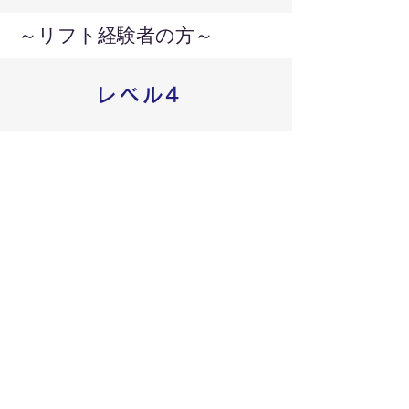
～リフト経験者の方～
レベル4
リフトに乗車して、ひとりで滑って降りてこ
られる。
レベル5
安定したプルークで連続してターンができる
。
レベル6