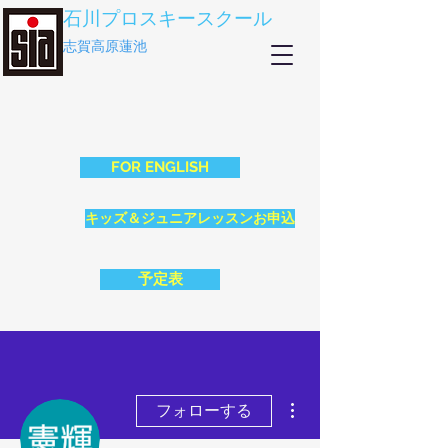
石川プロスキースクール
志賀高原蓮池
FOR ENGLISH
キッズ＆ジュニアレッスンお申込
予定表
その他
フォローする