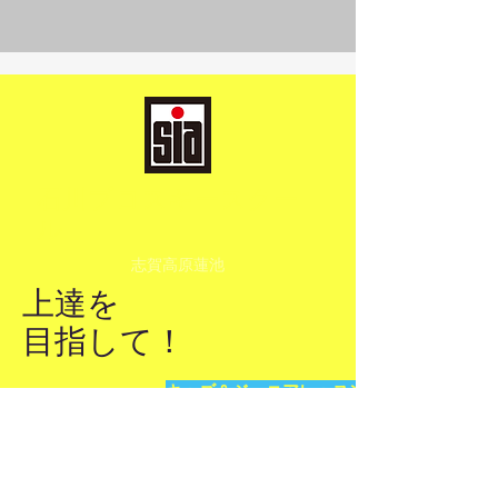
​石川プロスキースクー
ル
志賀高原蓮池
上達を
​目指して！
キッズ＆ジュニアレッスンお申込
リンク集