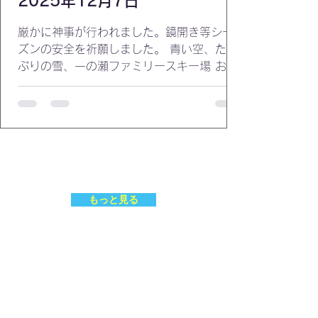
2025年12月7日
厳かに神事が行われました。鏡開き等シー
ズンの安全を祈願しました。 青い空、たっ
ぷりの雪、一の瀬ファミリースキー場 お知
り合いのインストラクターがおこみんに。
もっと見る