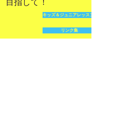
​目指して！
キッズ＆ジュニアレッスンお申込
リンク集
お問い合わせ
CONTACT US
お問い合わせ
TEL:
0269-34-2562
TEL:
026-226-
8918
（Off-season）