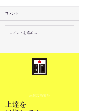
コメント
2025年12月7日
コメントを追加…
SHIGAKOGEN 
FESTIVAL
​石川プロスキースクー
ル
志賀高原蓮池
上達を