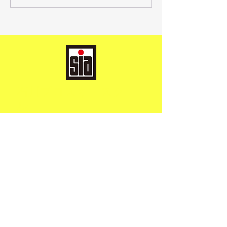
FESTIVAL
​石川プロスキースクー
ル
志賀高原蓮池
上達を
​目指して！
キッズ＆ジュニアレッスンお申込
リンク集