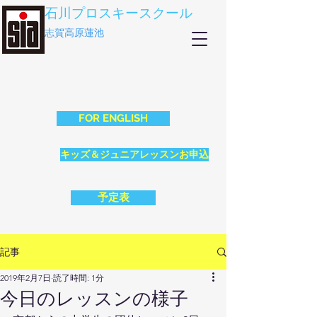
石川プロスキースクール
志賀高原蓮池
FOR ENGLISH
キッズ＆ジュニアレッスンお申込
予定表
記事
2019年2月7日
読了時間: 1分
今日のレッスンの様子